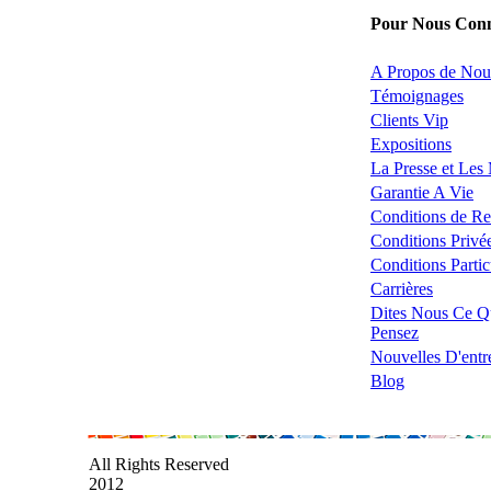
Pour Nous Conn
A Propos de Nou
Témoignages
Clients Vip
Expositions
La Presse et Les
Garantie A Vie
Conditions de Re
Conditions Privé
Conditions Partic
Carrières
Dites Nous Ce Q
Pensez
Nouvelles D'entr
Blog
All Rights Reserved
2012