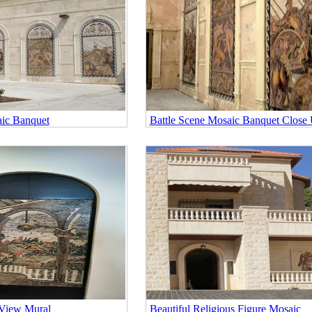
aic Banquet
Battle Scene Mosaic Banquet Close
 View Mural
Beautiful Religious Figure Mosaic