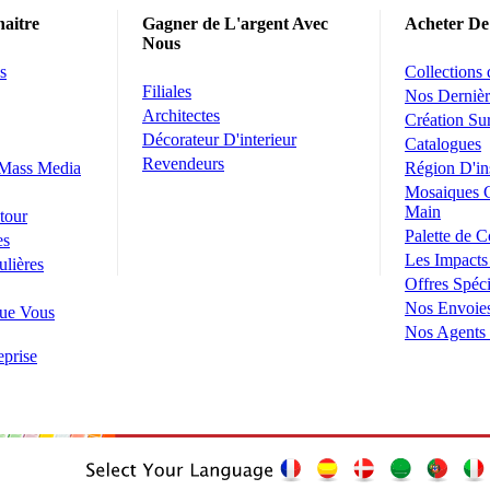
aitre
Gagner de L'argent Avec
Acheter De
Nous
s
Collections
Filiales
Nos Dernièr
Architectes
Création S
Décorateur D'interieur
Catalogues
Revendeurs
 Mass Media
Région D'in
Mosaiques 
Main
tour
Palette de C
es
Les Impacts
ulières
Offres Spéci
Nos Envoie
ue Vous
Nos Agents
eprise