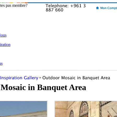
etes pas membre?
Nous
iration
us
»
Mosaic in Banquet Area