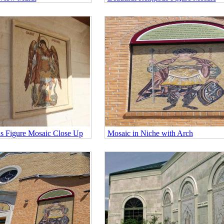
us Figure Mosaic Close Up
Mosaic in Niche with Arch