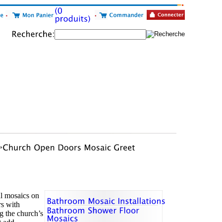
»
ul mosaics on
rs with
g the church’s