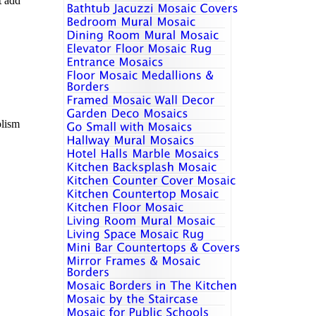
t add
olism