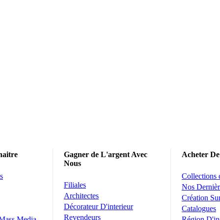
aitre
Gagner de L'argent Avec
Acheter De
Nous
s
Collections
Filiales
Nos Dernièr
Architectes
Création S
Décorateur D'interieur
Catalogues
Revendeurs
 Mass Media
Région D'in