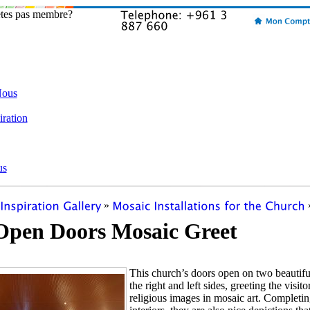
etes pas membre?
Nous
iration
us
»
Open Doors Mosaic Greet
This church’s doors open on two beautif
the right and left sides, greeting the visito
religious images in mosaic art. Completin