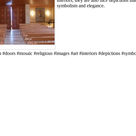
interiors, they are also nice depictions tha
symbolism and elegance.
#doors #mosaic #religious #images #art #interiors #depictions #symb