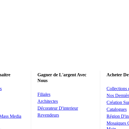
aitre
Gagner de L'argent Avec
Acheter De
Nous
s
Collections
Filiales
Nos Dernièr
Architectes
Création S
Décorateur D'interieur
Catalogues
Revendeurs
 Mass Media
Région D'in
Mosaiques 
Main