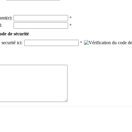
ami(e):
:
ode de sécurité
securité ici: