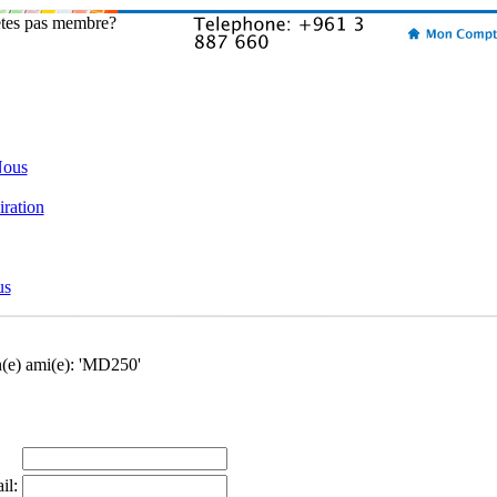
etes pas membre?
Nous
iration
us
n(e) ami(e): 'MD250'
il: