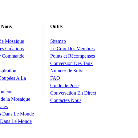
 Nous
Outils
 de Mosaique
Sitemap
es Créations
Le Coin Des Membres
ur Commande
Points et Récompenses
Conversion Des Taux
spiration
Numero de Suivi
Coupées A La
FAQ
Guide de Pose
ouleur
Conversation En Direct
 de la Mosaique
Contactez Nous
ales
s Dans Le Monde
 Dans Le Monde