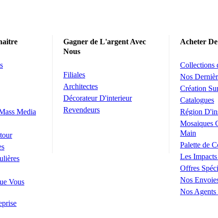
aitre
Gagner de L'argent Avec
Acheter De
Nous
s
Collections
Filiales
Nos Dernièr
Architectes
Création S
Décorateur D'interieur
Catalogues
Revendeurs
 Mass Media
Région D'in
Mosaiques 
Main
tour
Palette de C
es
Les Impacts
ulières
Offres Spéci
Nos Envoie
ue Vous
Nos Agents
eprise