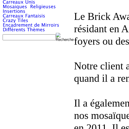
Le Brick Awa
résidant en A
foyers ou des
Notre client 
quand il a r
Il a égaleme
nos mosaïque
en 2011. Il e