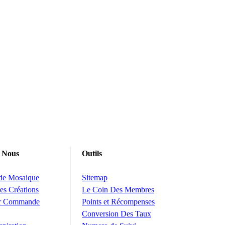
 Nous
Outils
 de Mosaique
Sitemap
es Créations
Le Coin Des Membres
ur Commande
Points et Récompenses
Conversion Des Taux