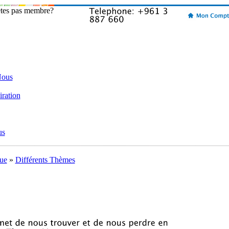
etes pas membre?
Nous
iration
us
ue
»
Différents Thèmes