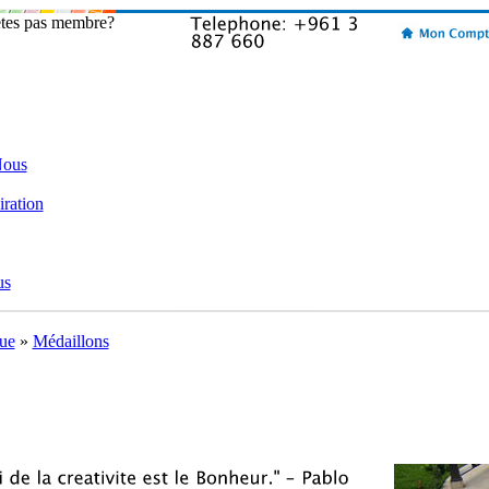
etes pas membre?
Nous
iration
us
ue
»
Médaillons