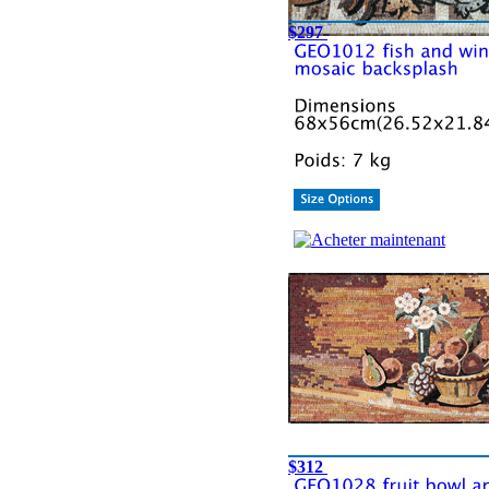
$297
$312