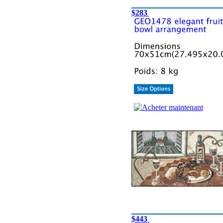
$283
$443