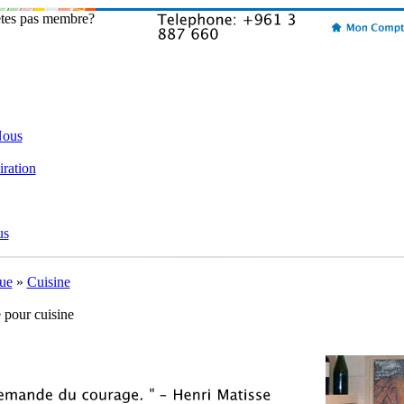
etes pas membre?
Nous
iration
us
ue
»
Cuisine
 pour cuisine