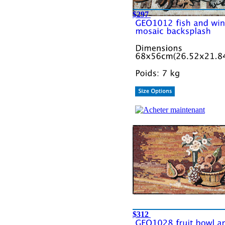
$297
$312