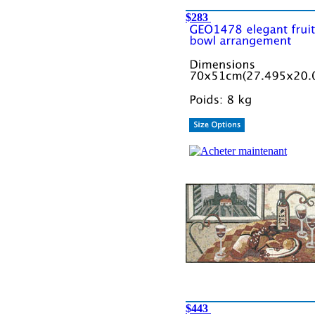
$283
$443