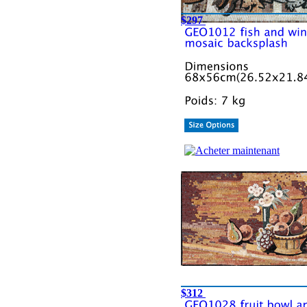
$297
$312