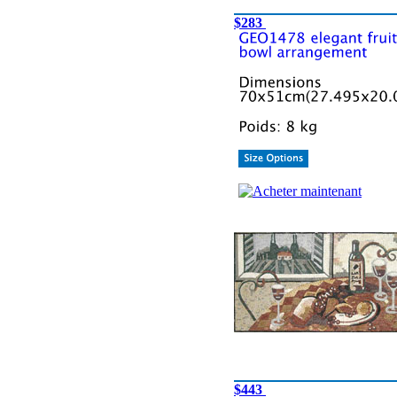
$283
$443