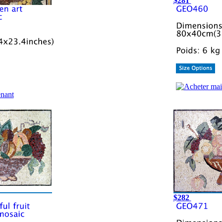
$281
$282