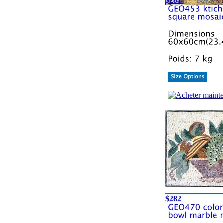
$281
$282