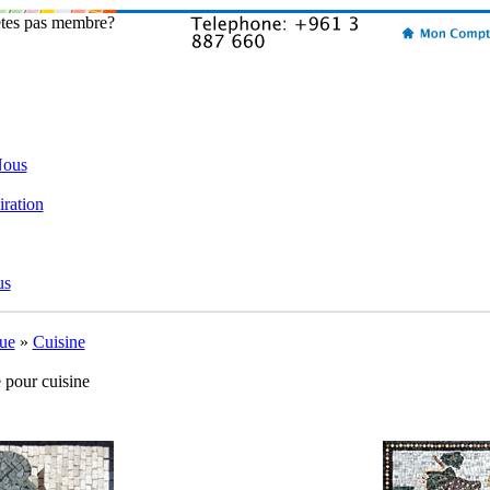
etes pas membre?
Nous
iration
us
ue
»
Cuisine
 pour cuisine