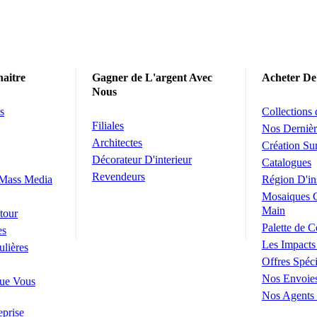
aitre
Gagner de L'argent Avec
Acheter De
Nous
s
Collections
Filiales
Nos Dernièr
Architectes
Création S
Décorateur D'interieur
Catalogues
Revendeurs
 Mass Media
Région D'in
Mosaiques 
Main
tour
Palette de C
es
Les Impacts
ulières
Offres Spéci
Nos Envoie
ue Vous
Nos Agents
eprise