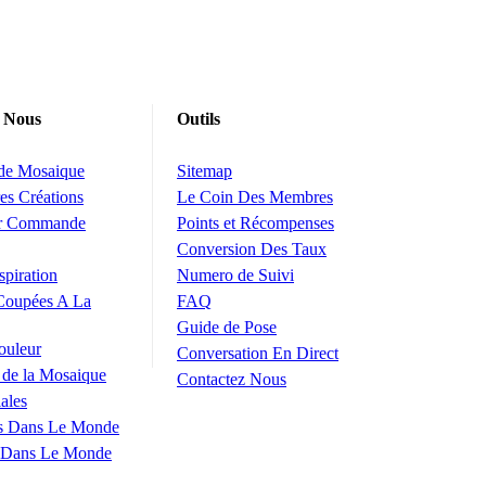
 Nous
Outils
 de Mosaique
Sitemap
es Créations
Le Coin Des Membres
ur Commande
Points et Récompenses
Conversion Des Taux
spiration
Numero de Suivi
Coupées A La
FAQ
Guide de Pose
ouleur
Conversation En Direct
 de la Mosaique
Contactez Nous
ales
s Dans Le Monde
 Dans Le Monde